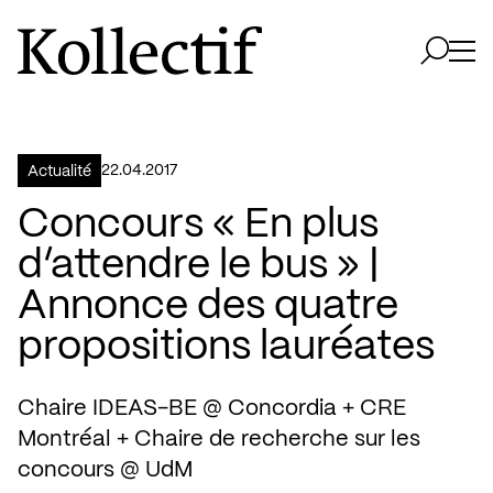
Aller à la page d'accueil
Logo Kollectif
Ouvri
Ouvrir 
22.04.2017
Actualité
Concours « En plus
d’attendre le bus » |
Annonce des quatre
propositions lauréates
Chaire IDEAS-BE @ Concordia + CRE
Montréal + Chaire de recherche sur les
concours @ UdM