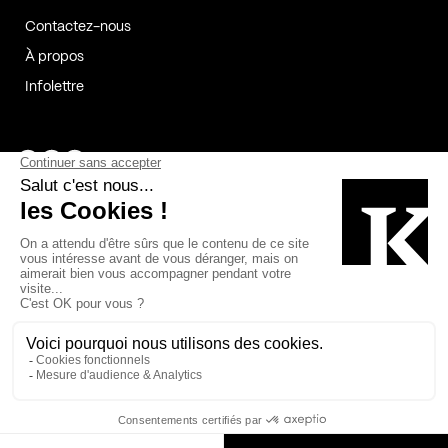
Contactez-nous
À propos
Infolettre
Page Facebook de Kollectif
Page Instagram de Kollectif
Page Linkedin de Kollectif
Partenaires
Commanditaires
Fabelta_syst_BLAN
Bâtiment-Durable-Québec-1
Esquisses-1
IRAC-1
Contech-2
OC-2
MP-1
v2com-1
©2026 Kollectif. Tous droits réservés.
Crédits
Légal
Cookies