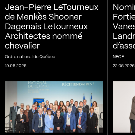
Jean-Pierre LeTourneux
Nomin
de Menkès Shooner
Forti
Dagenais Letourneux
Vanes
Architectes nommé
Landry
chevalier
d’ass
Ordre national du Québec
NFOE
19.06.2026
22.05.2026