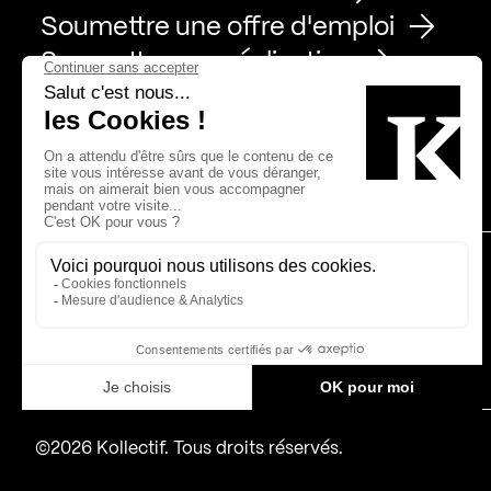
Soumettre une offre d'emploi
Soumettre une réalisation
Page Facebook de Kollectif
Page Instagram de Kollectif
Page Linkedin de Kollectif
Partenaires
Bâtiment-Durable-Québec-1
Esquisses-1
IRAC-1
MP-1
©2026 Kollectif. Tous droits réservés.