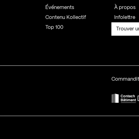
Événements
À propos
Contenu Kollectif
Infolettre
Top 100
Trouver u
Commandit
F
Contech-2