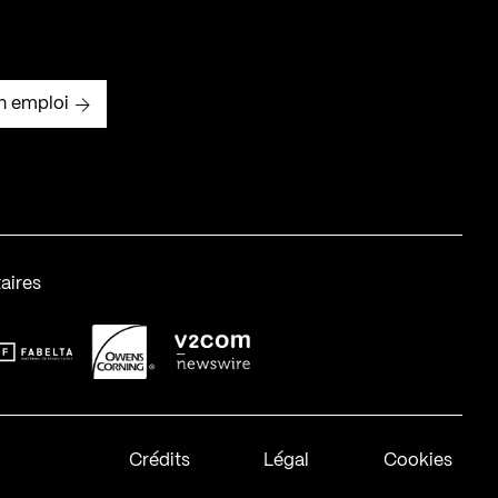
n emploi
aires
abelta_syst_BLANC
OC-2
v2com-1
Crédits
Légal
Cookies