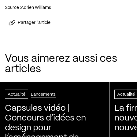
Source :
Adrien Williams
Partager l'article
Vous aimerez aussi ces
articles
Actualité
Lancements
Actualité
Capsules vidéo |
La fi
Concours d’idées en
nouve
design pour
nouvel