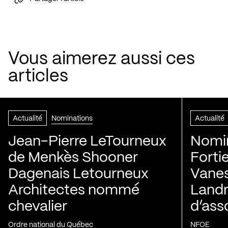
Vous aimerez aussi ces
articles
Actualité
Nominations
Actualité
Jean-Pierre LeTourneux
Nomin
de Menkès Shooner
Forti
Dagenais Letourneux
Vanes
Architectes nommé
Landry
chevalier
d’ass
Ordre national du Québec
NFOE