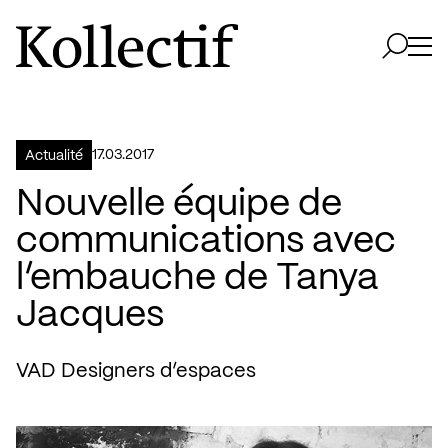
Aller à la page d'accueil
Logo Kollectif
Ouvri
Ouvrir 
17.03.2017
Actualité
Nouvelle équipe de
communications avec
l’embauche de Tanya
Jacques
VAD Designers d’espaces