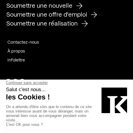
Soumettre une nouvelle
Soumettre une offre d'emploi
Soumettre une réalisation
Contactez-nous
À propos
Infolettre
Page Facebook de Kollectif
Page Instagram de Kollectif
Page Linkedin de Kollectif
Partenaires
Commanditaires
Fabelta_syst_BLAN
Bâtiment-Durable-Québec-1
Esquisses-1
IRAC-1
Contech-2
OC-2