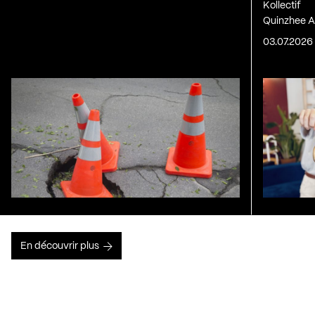
Kollectif
Quinzhee A
03.07.2026
En découvrir plus