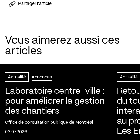
Partager l'article
Vous aimerez aussi ces
articles
Actualité
Annonces
Actualité
Laboratoire centre-ville :
Retou
pour améliorer la gestion
du to
des chantiers
inter
au pr
Office de consultation publique de Montréal
Les E
03.07.2026