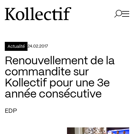
Aller à la page d'accueil
Logo Kollectif
Ouvri
Ouvrir 
24.02.2017
Actualité
Renouvellement de la
commandite sur
Kollectif pour une 3e
année consécutive
EDP