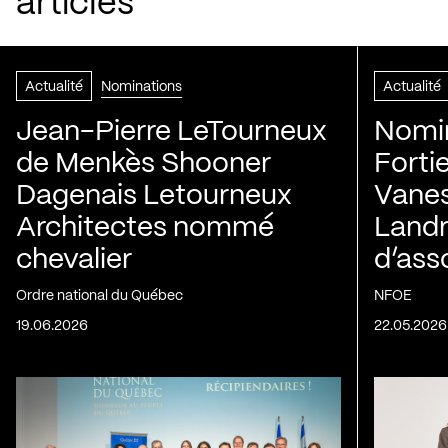
articles
Actualité
Nominations
Actualité
Jean-Pierre LeTourneux
Nomin
de Menkès Shooner
Forti
Dagenais Letourneux
Vanes
Architectes nommé
Landry
chevalier
d’ass
Ordre national du Québec
NFOE
19.06.2026
22.05.2026