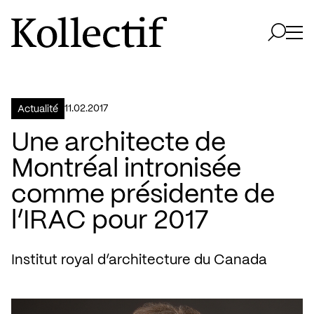
Aller à la page d'accueil
Logo Kollectif
Ouvri
Ouvrir 
11.02.2017
Actualité
Une architecte de
Montréal intronisée
comme présidente de
l’IRAC pour 2017
Institut royal d’architecture du Canada