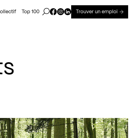
Ouvrir la barre de recherche
Page Facebook de Kollectif
Page Instagram de Kollectif
Page Linkedin de Kollectif
Trouver un emploi
llectif
Top 100
ts