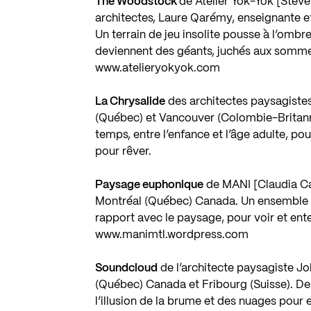
The Woodstock
de Atelier Yok-Yok [Stev
architectes, Laure Qarémy, enseignante et 
Un terrain de jeu insolite pousse à l’ombr
deviennent des géants, juchés aux somme
www.atelieryokyok.com
La Chrysalide
des architectes paysagiste
(Québec) et Vancouver (Colombie-Britanni
temps, entre l’enfance et l’âge adulte, pou
pour rêver.
Paysage euphonique
de MANI [Claudia Ca
Montréal (Québec) Canada. Un ensemble d’
rapport avec le paysage, pour voir et ent
www.manimtl.wordpress.com
Soundcloud
de l’architecte paysagiste Jo
(Québec) Canada et Fribourg (Suisse). Des
l’illusion de la brume et des nuages pour 