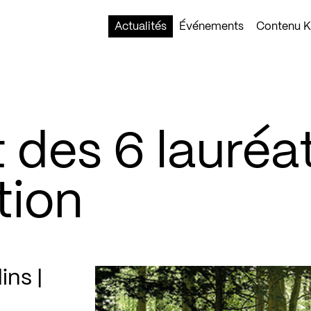
Actualités
Événements
Contenu Ko
 des 6 lauréa
tion
ins |