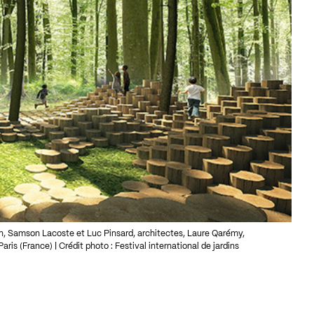
Samson Lacoste et Luc Pinsard, architectes, Laure Qarémy,
aris (France) | Crédit photo : Festival international de jardins