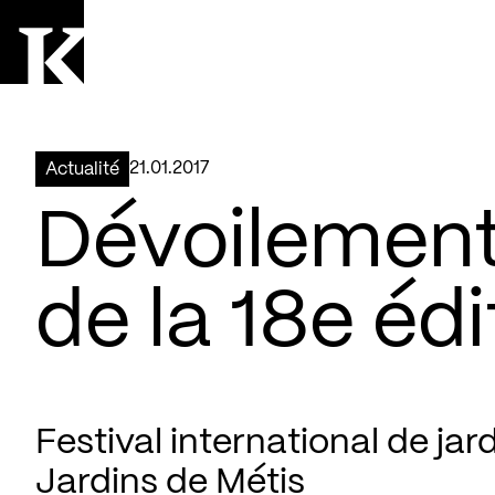
Aller à la page d'accueil
Logo Kollectif
21.01.2017
Actualité
Dévoilement
de la 18e édi
Festival international de jard
Jardins de Métis