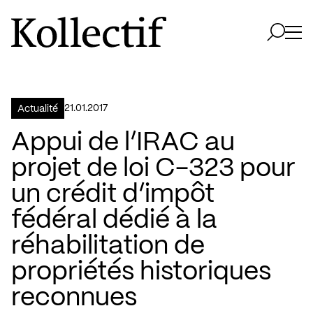
Aller à la page d'accueil
Logo Kollectif
Ouvri
Ouvrir 
21.01.2017
Actualité
Appui de l’IRAC au
projet de loi C-323 pour
un crédit d’impôt
fédéral dédié à la
réhabilitation de
propriétés historiques
reconnues