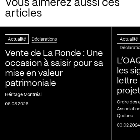
Vous aimerez aussi ces
articles
Actualité
Déclarations
Actualité
Déclarati
Vente de La Ronde : Une
L’OAQ
occasion à saisir pour sa
les s
mise en valeur
lettre
patrimoniale
projet
Héritage Montréal
Ordre des 
06.03.2026
Association
Québec
09.02.202