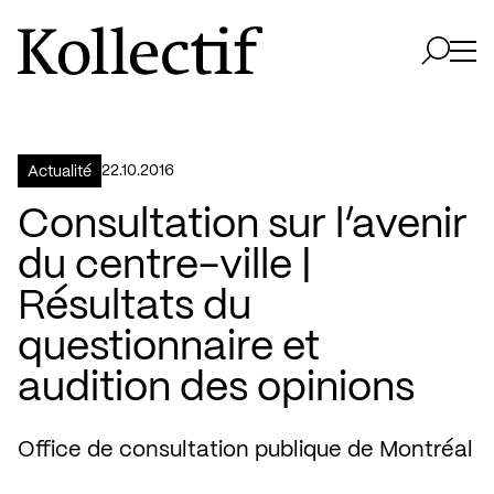
Aller à la page d'accueil
Logo Kollectif
Ouvri
Ouvrir 
22.10.2016
Actualité
Consultation sur l’avenir
du centre-ville |
Résultats du
questionnaire et
audition des opinions
Office de consultation publique de Montréal