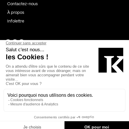
Contactez-nous
À propos
Infolettre
Page Facebook de Kollectif
Page Instagram de Kollectif
Page Linkedin de Kollectif
Partenaires
Commanditaires
Fabelta_syst_BLAN
Bâtiment-Durable-Québec-1
Esquisses-1
IRAC-1
Contech-2
OC-2
MP-1
v2com-1
©2026 Kollectif. Tous droits réservés.
Crédits
Légal
Cookies