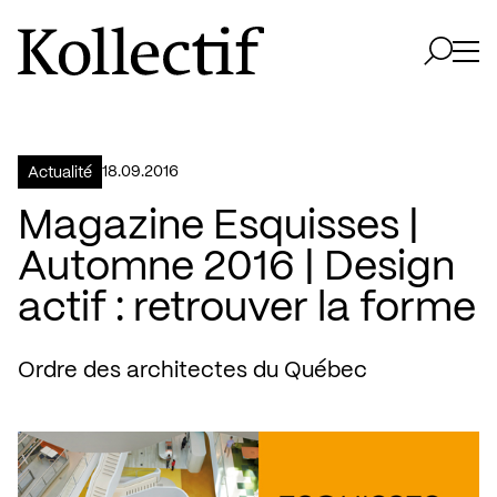
Aller à la page d'accueil
Logo Kollectif
Ouvri
Ouvrir 
18.09.2016
Actualité
Magazine Esquisses |
Automne 2016 | Design
actif : retrouver la forme
Ordre des architectes du Québec