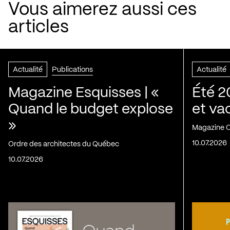
Vous aimerez aussi ces
articles
Actualité
Publications
Actualité
Magazine Esquisses | «
Été 2
Quand le budget explose
et va
»
Magazine C
10.07.2026
Ordre des architectes du Québec
10.07.2026