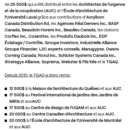
de
25 500$
qui a été distribué entre les
Architectes de l’urgence
et de la coopération (AUC)
et l’
École d’architecture de
l’Université Laval
grâce aux contributions d’
Acrylicon
Canada Distribution ltd
, les
Agences Réal Demers inc.
,
BASF
Canada
,
Beaudoin Hurens inc.
,
Beaulieu Canada
, les cloisons
Corflex inc.
,
Cosentino
, les
Produits Daubois inc.
,
EDP
Éclairage / Contrôle
,
Groupe Investors
,
Industrielle Alliance
Groupe Financier
,
L2C experts‐conseils
,
Manugypse
,
Owens
Corning Canada
,
Roxul inc.
,
Schluter Systems
Canada inc.
,
Strategys Alliance
,
Soprema
,
Webster & Fils ltée
et le
TGAQ
.
Depuis 2010, le TGAQ a donc remis:
12 500$
à la
Maison de l’architecture du Québec
et aux
AUC
17 500$
au
Festival international de jardins des Jardins de
Métis
et aux
AUC
17 500$
au
Centre de design de l’UQAM
et aux
AUC
20 000$
au
Centre Canadien d’Architecture
et aux
AUC
20 000$
à l’
École d’architecture de l’Université de Montréal
et aux
AUC