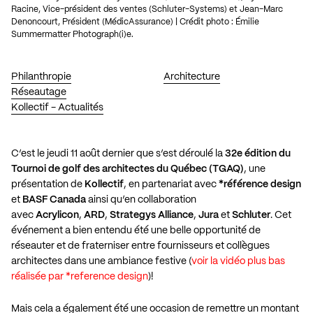
Racine, Vice-président des ventes (Schluter-Systems) et Jean-Marc
Denoncourt, Président (MédicAssurance) | Crédit photo : Émilie
Summermatter Photograph(i)e.
Philanthropie
Architecture
Réseautage
Kollectif - Actualités
C’est le jeudi 11 août dernier que s’est déroulé la
32e édition du
Tournoi de golf des architectes du Québec (TGAQ)
, une
présentation de
Kollectif
, en partenariat avec
*r
éférence design
et
BASF Canada
ainsi qu’en collaboration
avec
Acrylicon
,
ARD
,
Strategys
Alliance
,
Jura
et
Schluter
. Cet
événement a bien entendu été une belle opportunité de
réseauter et de fraterniser entre fournisseurs et collègues
architectes dans une ambiance festive (
voir la vidéo plus bas
réalisée par *reference design
)!
Mais cela a également été une occasion de remettre un montant