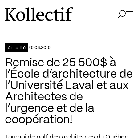
Aller à la page d'accueil
Logo Kollectif
Ouvri
Ouvrir 
26.08.2016
Actualité
Remise de 25 500$ à
l’École d’architecture de
l’Université Laval et aux
Architectes de
l’urgence et de la
coopération!
Tournoi de golf des architectes du Québec