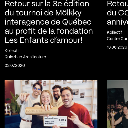
Retour sur la 3e édition
Retour
du tournoi de Mölkky
du C
interagence de Québec
anniv
au profit de la fondation
Kollectif
Les Enfants d’amour!
Centre Can
13.06.2026
Kollectif
Quinzhee Architecture
03.07.2026