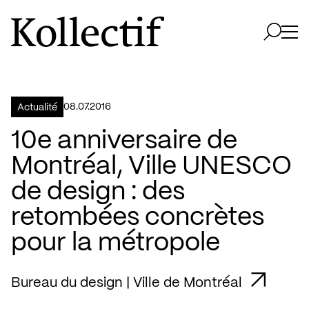
Aller à la page d'accueil
Logo Kollectif
Ouvri
Ouvrir 
08.07.2016
Actualité
10e anniversaire de
Montréal, Ville UNESCO
de design : des
retombées concrètes
pour la métropole
Bureau du design | Ville de Montréal