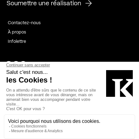
Soumettre une réalisation
Contactez-nous
À propos
Infolettre
Page Facebook de Kollectif
Page Instagram de Kollectif
Page Linkedin de Kollectif
Partenaires
Commanditaires
Fabelta_syst_BLAN
Bâtiment-Durable-Québec-1
Esquisses-1
IRAC-1
Contech-2
OC-2
MP-1
v2com-1