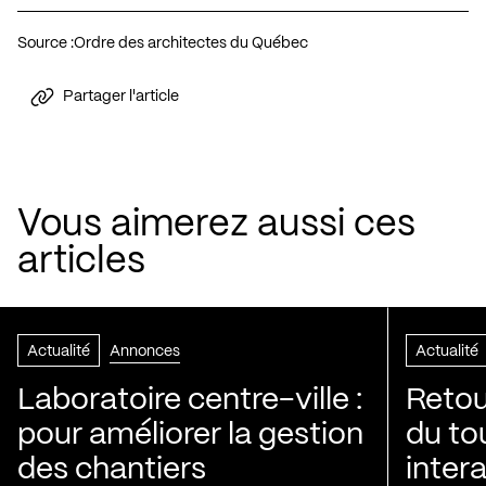
Source :
Ordre des architectes du Québec
Partager l'article
Vous aimerez aussi ces
articles
Actualité
Annonces
Actualité
Laboratoire centre-ville :
Retou
pour améliorer la gestion
du to
des chantiers
inter