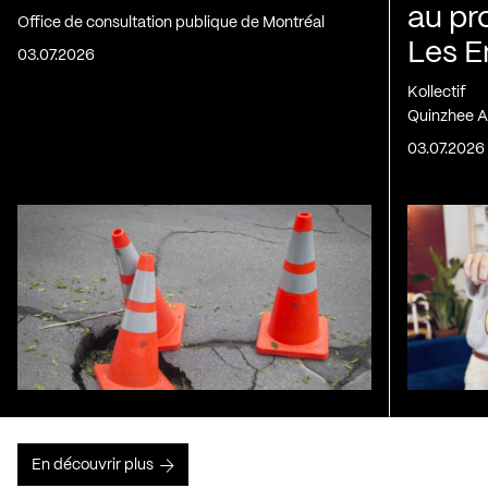
au pr
Office de consultation publique de Montréal
Les E
03.07.2026
Kollectif
Quinzhee A
03.07.2026
En découvrir plus