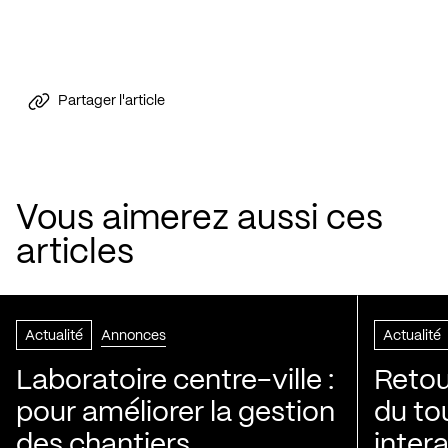
Partager l'article
Vous aimerez aussi ces
articles
Actualité
Annonces
Actualité
Laboratoire centre-ville :
Retou
pour améliorer la gestion
du to
des chantiers
inter