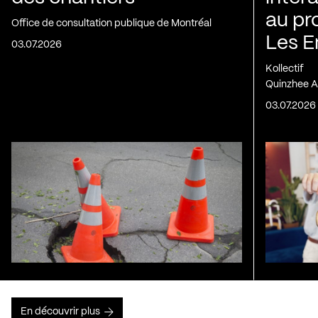
au pr
Office de consultation publique de Montréal
Les E
03.07.2026
Kollectif
Quinzhee A
03.07.2026
En découvrir plus