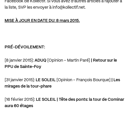
Facebook de Kollectif. Si vous avez d’autres articles à rajouter à
la liste, SVP les envoyer à
info@kollectif.net
.
MISE À JOUR EN DATE DU: 8 mars 2015.
PRÉ-DÉVOILEMENT:
[8 janvier 2015]:
ADUQ
[Opinion – Martin Paré]
| Retour sur le
PPU de Sainte-Foy
[31 janvier 2015]:
LE SOLEIL
[Opinion – François Bourque]
| Les
mirages de la tour-phare
[16 février 2015]:
LE SOLEIL
| Tête des ponts: la tour de Cominar
aura 60 étages