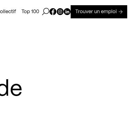
Ouvrir la barre de recherche
Page Facebook de Kollectif
Page Instagram de Kollectif
Page Linkedin de Kollectif
Trouver un emploi
llectif
Top 100
 de