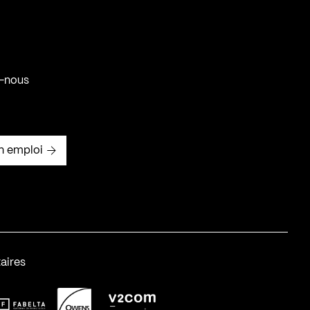
-nous
n emploi
aires