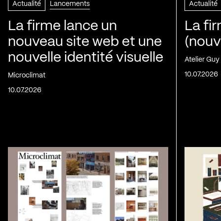
Actualité
Lancements
Actualité
La firme lance un
La fi
nouveau site web et une
(nouv
nouvelle identité visuelle
Atelier Guy
10.07.2026
Microclimat
10.07.2026