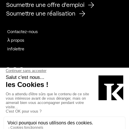
Soumettre une offre d'emploi
Soumettre une réalisation
Contactez-nous
À propos
Infolettre
Page Facebook de Kollectif
Page Instagram de Kollectif
Page Linkedin de Kollectif
Partenaires
Commanditaires
Fabelta_syst_BLAN
Bâtiment-Durable-Québec-1
Esquisses-1
IRAC-1
Contech-2
OC-2
MP-1
v2com-1