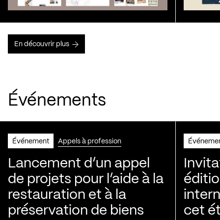
En découvrir plus
Événements
Événement
Appels à profession
Événeme
Lancement d’un appel
Invita
de projets pour l’aide à la
éditi
restauration et à la
intern
préservation de biens
cet é