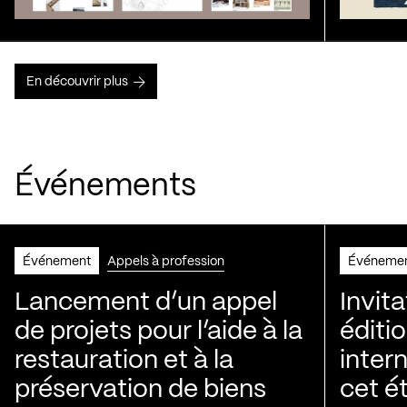
En découvrir plus
Événements
Événement
Appels à profession
Événeme
Lancement d’un appel
Invita
de projets pour l’aide à la
éditi
restauration et à la
intern
préservation de biens
cet é