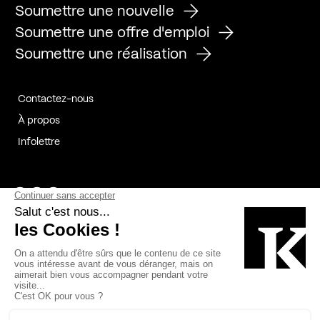
Soumettre une nouvelle
Soumettre une offre d'emploi
Soumettre une réalisation
Contactez-nous
À propos
Infolettre
Page Facebook de Kollectif
Page Instagram de Kollectif
Page Linkedin de Kollectif
Partenaires
Commanditaires
Fabelta_syst_BLAN
Bâtiment-Durable-Québec-1
Esquisses-1
IRAC-1
Contech-2
OC-2