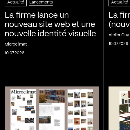
Actualité
Lancements
Actualité
La firme lance un
La fi
nouveau site web et une
(nouv
nouvelle identité visuelle
Atelier Guy
10.07.2026
Microclimat
10.07.2026