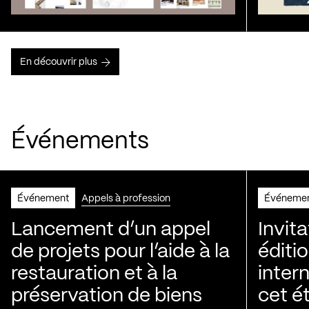
En découvrir plus
Événements
Événement
Appels à profession
Événeme
Lancement d’un appel
Invita
de projets pour l’aide à la
éditi
restauration et à la
intern
préservation de biens
cet é