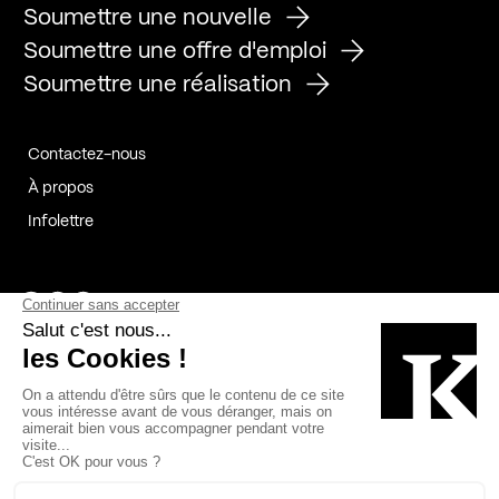
Soumettre une nouvelle
Soumettre une offre d'emploi
Soumettre une réalisation
Contactez-nous
À propos
Infolettre
Page Facebook de Kollectif
Page Instagram de Kollectif
Page Linkedin de Kollectif
Partenaires
Commanditaires
Fabelta_syst_BLAN
Bâtiment-Durable-Québec-1
Esquisses-1
IRAC-1
Contech-2
OC-2