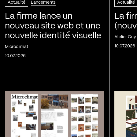
Actualité
Lancements
Actualité
La firme lance un
La fi
nouveau site web et une
(nouv
nouvelle identité visuelle
Atelier Guy
10.07.2026
Microclimat
10.07.2026