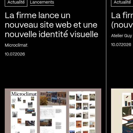
Actualité
Lancements
Actualité
La firme lance un
La fi
nouveau site web et une
(nouv
nouvelle identité visuelle
Atelier Guy
10.07.2026
Microclimat
10.07.2026