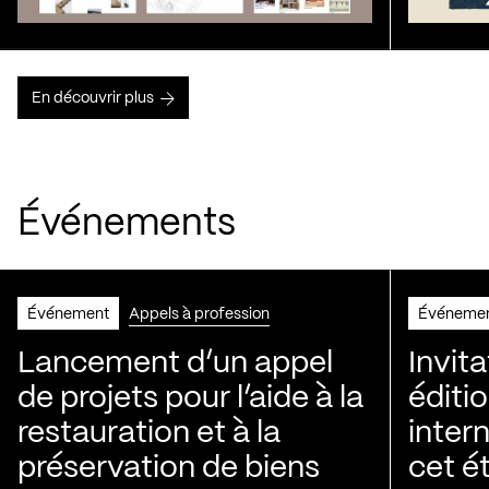
En découvrir plus
Événements
Événement
Appels à profession
Événeme
Lancement d’un appel
Invita
de projets pour l’aide à la
éditi
restauration et à la
intern
préservation de biens
cet é