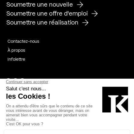
Soumettre une nouvelle
Soumettre une offre d'emploi
Soumettre une réalisation
Contactez-nous
À propos
Infolettre
Page Facebook de Kollectif
Page Instagram de Kollectif
Page Linkedin de Kollectif
Partenaires
Commanditaires
Fabelta_syst_BLAN
Bâtiment-Durable-Québec-1
Esquisses-1
IRAC-1
Contech-2
OC-2